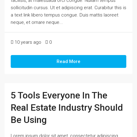
facilisis, at malesuada orci congue. Nullam tempus
sollicitudin cursus. Ut et adipiscing erat. Curabitur this is
a text link libero tempus congue. Duis mattis laoreet
neque, et ornare neque...
10 years ago
0
Read More
5 Tools Everyone In The
Real Estate Industry Should
Be Using
Lorem ipsum dolor sit amet, consectetur adipiscing