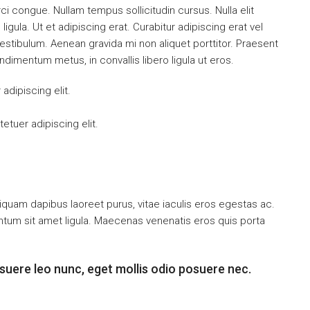
orci congue. Nullam tempus sollicitudin cursus. Nulla elit
ligula. Ut et adipiscing erat. Curabitur adipiscing erat vel
tibulum. Aenean gravida mi non aliquet porttitor. Praesent
ndimentum metus, in convallis libero ligula ut eros.
dipiscing elit.
tuer adipiscing elit.
iquam dapibus laoreet purus, vitae iaculis eros egestas ac.
entum sit amet ligula. Maecenas venenatis eros quis porta
suere leo nunc, eget mollis odio posuere nec.