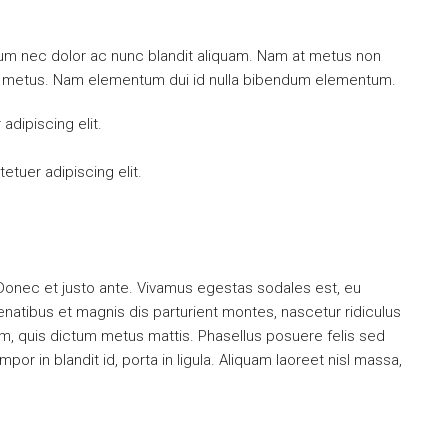
ulum nec dolor ac nunc blandit aliquam. Nam at metus non
mi metus. Nam elementum dui id nulla bibendum elementum.
dipiscing elit.
tuer adipiscing elit.
 Donec et justo ante. Vivamus egestas sodales est, eu
atibus et magnis dis parturient montes, nascetur ridiculus
dum, quis dictum metus mattis. Phasellus posuere felis sed
or in blandit id, porta in ligula. Aliquam laoreet nisl massa,