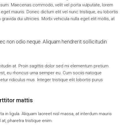
 ipsum. Maecenas commodo, velit vel porta vulputate, lorem
get mauris. Donec dictum elit vel nunc tristique, eu lobortis
ravida dui ultricies. Morbi vehicula nulla eget elit mollis, at
nec non odio neque. Aliquam hendrerit sollicitudin
citudin at. Proin sagittis dolor sed mi elementum pretium.
est, eu rhoncus urna semper eu. Cum sociis natoque
ur ridiculus mus. Integer tristique elit lobortis purus
ttitor mattis
a in ligula. Aliquam laoreet nisl massa, at interdum mauris
sl at, pharetra tristique enim.