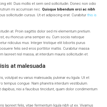
ng elit. Duis mollis et sem sed sollicitudin. Donec non odio
is rutrum mi accumsan nec.
Quisque bibendum orci ac nibh
s sollicitudin cursus. Ut et adipiscing erat. Curabitur
this is
citudin at. Proin sagittis dolor sed mi elementum pretium.
est, eu rhoncus urna semper eu. Cum sociis natoque
ur ridiculus mus. Integer tristique elit lobortis purus
osuere felis sed eros porttitor mattis. Curabitur massa
uam laoreet nisl massa, at interdum mauris sollicitudin et.
ilisis at malesuada
is, volutpat eu varius malesuada, pulvinar eu ligula. Ut et
libero tempus congue. Nam pharetra interdum vestibulum.
nt dapibus, nisi a faucibus tincidunt, quam dolor condimentum
is laoreet felis, vitae fermentum ligula nibh ut ex. Vivamus