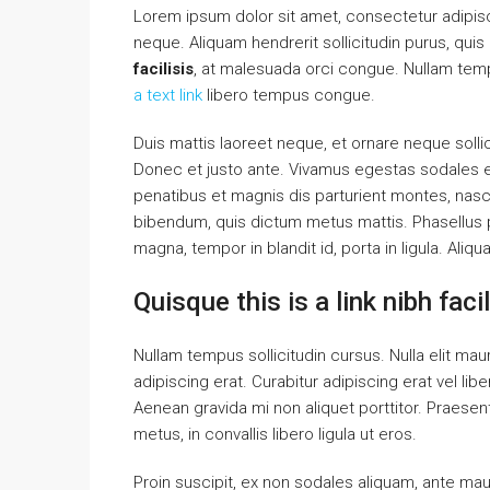
Lorem ipsum dolor sit amet, consectetur adipisci
neque. Aliquam hendrerit sollicitudin purus, qu
facilisis
, at malesuada orci congue. Nullam tempu
a text link
libero tempus congue.
Duis mattis laoreet neque, et ornare neque solli
Donec et justo ante. Vivamus egestas sodales 
penatibus et magnis dis parturient montes, nascet
bibendum, quis dictum metus mattis. Phasellus p
magna, tempor in blandit id, porta in ligula. Aliq
Quisque this is a link nibh fac
Nullam tempus sollicitudin cursus. Nulla elit maur
adipiscing erat. Curabitur adipiscing erat vel 
Aenean gravida mi non aliquet porttitor. Praese
metus, in convallis libero ligula ut eros.
Proin suscipit, ex non sodales aliquam, ante maur