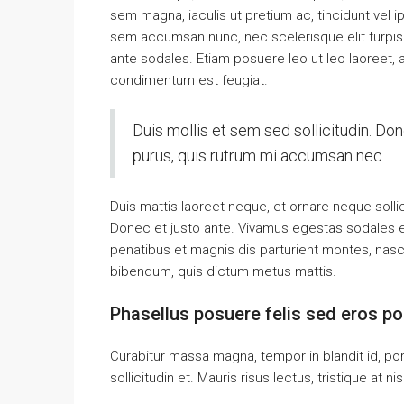
sem magna, iaculis ut pretium ac, tincidunt vel
sem accumsan nunc, nec scelerisque elit turpis e
ante sodales. Etiam posuere leo ut leo laoreet, a g
condimentum est feugiat.
Duis mollis et sem sed sollicitudin. Do
purus, quis rutrum mi accumsan nec.
Duis mattis laoreet neque, et ornare neque solli
Donec et justo ante. Vivamus egestas sodales 
penatibus et magnis dis parturient montes, nascet
bibendum, quis dictum metus mattis.
Phasellus posuere felis sed eros por
Curabitur massa magna, tempor in blandit id, port
sollicitudin et. Mauris risus lectus, tristique at ni