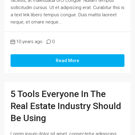
facilisis, at malesuada orci congue. Nullam tempus
sollicitudin cursus. Ut et adipiscing erat. Curabitur this is
a text link libero tempus congue. Duis mattis laoreet
neque, et ornare neque...
10 years ago
0
Read More
5 Tools Everyone In The
Real Estate Industry Should
Be Using
Lorem ipsum dolor sit amet, consectetur adipiscing