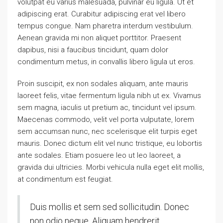
volutpat eu varius malesuada, pulvinar eu ligula. Ut et
adipiscing erat. Curabitur adipiscing erat vel libero
tempus congue. Nam pharetra interdum vestibulum.
Aenean gravida mi non aliquet porttitor. Praesent
dapibus, nisi a faucibus tincidunt, quam dolor
condimentum metus, in convallis libero ligula ut eros.
Proin suscipit, ex non sodales aliquam, ante mauris
laoreet felis, vitae fermentum ligula nibh ut ex. Vivamus
sem magna, iaculis ut pretium ac, tincidunt vel ipsum.
Maecenas commodo, velit vel porta vulputate, lorem
sem accumsan nunc, nec scelerisque elit turpis eget
mauris. Donec dictum elit vel nunc tristique, eu lobortis
ante sodales. Etiam posuere leo ut leo laoreet, a
gravida dui ultricies. Morbi vehicula nulla eget elit mollis,
at condimentum est feugiat.
Duis mollis et sem sed sollicitudin. Donec
non odio neque. Aliquam hendrerit